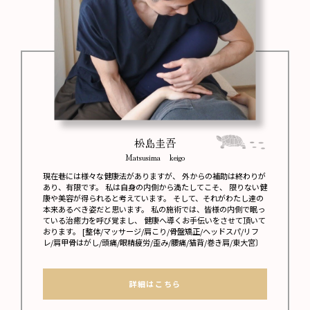
松島圭吾
Matsusima keigo
現在巷には様々な健康法がありますが、 外からの補助は終わりが
あり、有限です。 私は自身の内側から満たしてこそ、 限りない健
康や美容が得られると考えています。 そして、それがわたし達の
本来あるべき姿だと思います。 私の施術では、皆様の内側で眠っ
ている治癒力を呼び覚まし、 健康へ導くお手伝いをさせて頂いて
おります。 [整体/マッサージ/肩こり/骨盤矯正/ヘッドスパ/リフ
レ/肩甲骨はがし/頭痛/眼精疲労/歪み/腰痛/猫背/巻き肩/東大宮〕
詳細はこちら