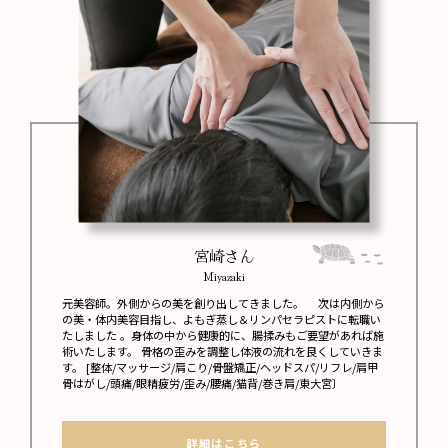
宮崎さん
Miyazaki
元美容師。外側からの美を創り出してきました。 次は内側から
の美・体内美容目指し、よもぎ蒸し＆リンパセラピストに転職い
たしました 。身体の中から健康的に、腸揉みもご要望があれば施
術いたします。 骨格の歪みを調整し体液の流れを良くしていきま
す。 [整体/マッサージ/肩こり/骨盤矯正/ヘッドスパ/リフレ/肩甲
骨はがし/頭痛/眼精疲労/歪み/腰痛/猫背/巻き肩/東大宮〕
詳細はこちら