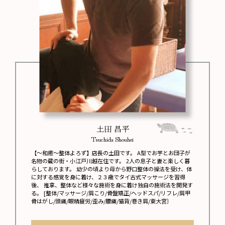
土田 昌平
Tsuchida Shouhei
【～和癒～整体よろず】店長の土田です。 A型でお芋とお団子が
名物の蔵の街・小江戸川越在住です。 2人の息子と妻と楽しく暮
らしております。 幼少の頃より母から野口整体の操法を受け、体
に対する感覚を身に着け、２３歳でタイ古式マッサージを習得
後、 推拿、整体など様々な施術を身に着け独自の施術法を開発す
る。 [整体/マッサージ/肩こり/骨盤矯正/ヘッドスパ/リフレ/肩甲
骨はがし/頭痛/眼精疲労/歪み/腰痛/猫背/巻き肩/東大宮〕