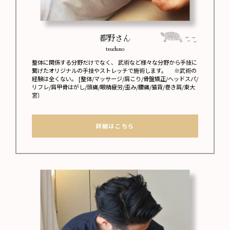
都野さん
tsuduno
整体に関係する分野だけでなく、 武術など様々な分野から手技に
繋げたオリジナルの手技やストレッチで施術します。 ※武術の
経験は全くない。 [整体/マッサージ/肩こり/骨盤矯正/ヘッドスパ/
リフレ/肩甲骨はがし/頭痛/眼精疲労/歪み/腰痛/猫背/巻き肩/東大
宮〕
詳細はこちら