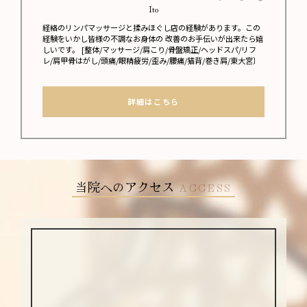
Ito
経絡のリンパマッサージと揉みほぐし店の経験があります。この
経験をいかし皆様の不調なお身体の 改善のお手伝いが出来たら嬉
しいです。 [整体/マッサージ/肩こり/骨盤矯正/ヘッドスパ/リフ
レ/肩甲骨はがし/頭痛/眼精疲労/歪み/腰痛/猫背/巻き肩/東大宮〕
詳細はこちら
当院へのアクセス
ACCESS