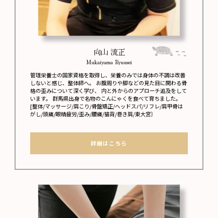
向山 流正
Mukaiyama Ryuusei
管理栄養士の国家資格を取得し、栄養のみでは身体の不調は改善
しないと感じ、整体師へ。 お腹周りや脚などの見た目に関わる骨
格の歪みについて深く学び、 内と外からのアプローチ追及をして
います。 群馬県出身で名物のこんにゃくを食べて育ちました。
[整体/マッサージ/肩こり/骨盤矯正/ヘッドスパ/リフレ/肩甲骨は
がし/頭痛/眼精疲労/歪み/腰痛/猫背/巻き肩/東大宮〕
詳細はこちら