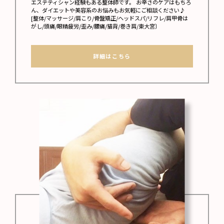
エステティシャン経験もある整体師です。 お辛さのケアはもちろ
ん、ダイエットや美容系のお悩みもお気軽にご相談ください♪
[整体/マッサージ/肩こり/骨盤矯正/ヘッドスパ/リフレ/肩甲骨は
がし/頭痛/眼精疲労/歪み/腰痛/猫背/巻き肩/東大宮〕
詳細はこちら