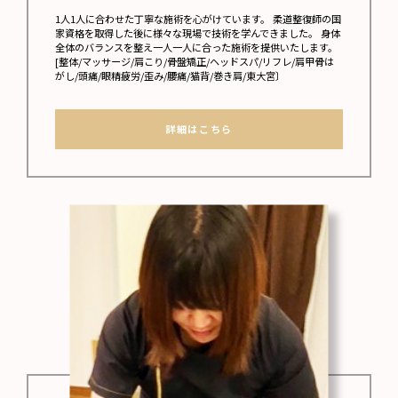
1人1人に合わせた丁寧な施術を心がけています。 柔道整復師の国
家資格を取得した後に様々な現場で技術を学んできました。 身体
全体のバランスを整え一人一人に合った施術を提供いたします。
[整体/マッサージ/肩こり/骨盤矯正/ヘッドスパ/リフレ/肩甲骨は
がし/頭痛/眼精疲労/歪み/腰痛/猫背/巻き肩/東大宮〕
詳細はこちら