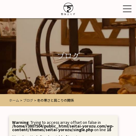
toggl
navig
ブログ
ホーム
>
ブログ
>
冬の寒さと肩こりの関係
Warning
: Trying to access array offset on false in
/home/r3807504/public_html/seitai-yorozu.com/wp-
content/themes/seitai-yorozu/single.php
on line
18